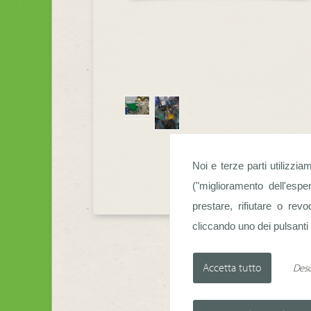
r TriFlo® 700
Noi e terze parti utilizzia
("miglioramento dell'esp
prestare, rifiutare o rev
cliccando uno dei pulsanti s
Desc