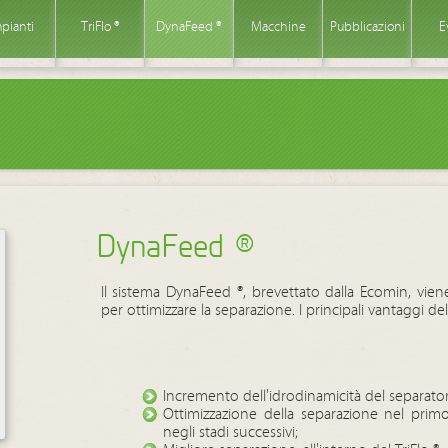
pianti
TriFlo ®
DynaFeed ®
Macchine
Pubblicazioni
E
DynaFeed ®
Il sistema DynaFeed ®, brevettato dalla Ecomin, viene 
per ottimizzare la separazione. I principali vantaggi de
Incremento dell'idrodinamicità del separatore
Ottimizzazione della separazione nel prim
negli stadi successivi;