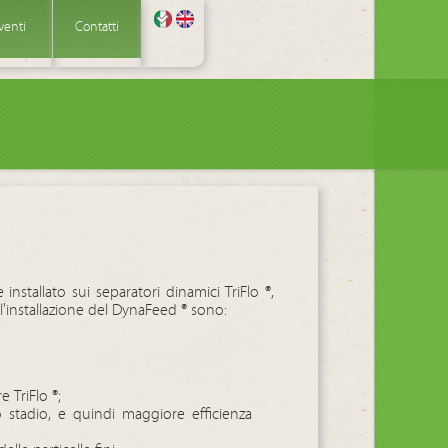
venti
Contatti
installato sui separatori dinamici TriFlo ®,
ll'installazione del DynaFeed ® sono:
 TriFlo ®;
o stadio, e quindi maggiore efficienza