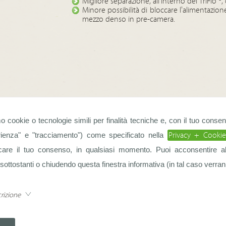
Migliore separazione, all'interno del TriFlo ®, d
Minore possibilità di bloccare l'alimentazion
mezzo denso in pre-camera.
mo cookie o tecnologie simili per finalità tecniche e, con il tuo consen
Pdf:
DynaFeed2016.pdf
Privacy + Cookie
erienza" e "tracciamento") come specificato nella
ocare il tuo consenso, in qualsiasi momento. Puoi acconsentire all’u
ottostanti o chiudendo questa finestra informativa (in tal caso verranno 
rizione