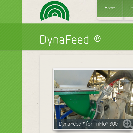
Home
Im
DynaFeed ®
DynaFeed ® for TriFlo® 300